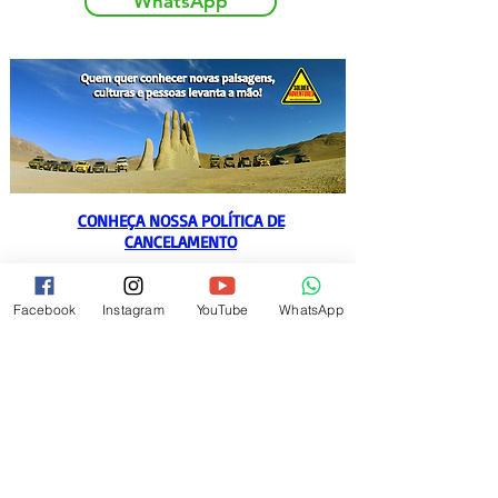
WhatsApp
CONHEÇA NOSSA POLÍTICA DE
CANCELAMENTO
falecom@soldieradventures.com.br
Facebook
Instagram
YouTube
WhatsApp
55 (11) 97310 5634
Siga-nos no
Instagram
As melhores imagens das nossas atividades!
Fique por dentro da nossa programação!