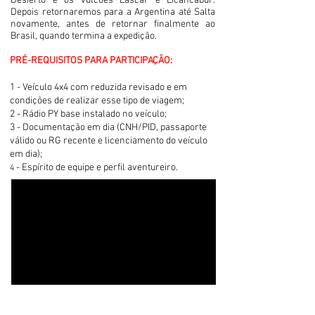
Desierto e os vulcões Lascar e Licancabur.
Depois retornaremos para a Argentina até Salta
novamente, antes de retornar finalmente ao
Brasil, quando termina a expedição.
PRÉ-REQUISITOS PARA PARTICIPAÇÃO:
1 - Veículo 4x4 com reduzida revisado e em
condições de realizar esse tipo de viagem;
2 - Rádio PY base instalado no veículo;
3 - Documentação em dia (CNH/PID, passaporte
válido ou RG recente e licenciamento do veículo
em dia);
- Espírito de equipe e perfil aventureiro.
4