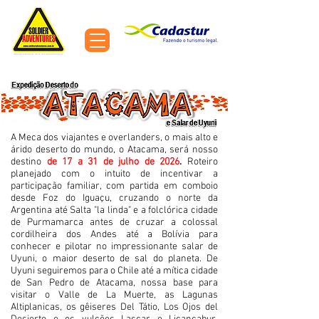
MENU
Expedições 4x4 e Turismo Off Road pelo Brasil e América do Sul
A Meca dos viajantes e overlanders, o mais alto e
árido deserto do mundo, o Atacama, será nosso
destino
de 17 a 31 de julho de 2026
.
Roteiro
p
lanejado
com o intuito de incentivar a
participação familiar, com partida em comboio
desde Foz do Iguaçu, cruzando o norte da
Argentina até Salta "la linda" e a folclórica cidade
de Purmamarca antes de cruzar a colossal
cordilheira dos Andes até a Bolívia para
conhecer e pilotar no impressionante salar de
Uyuni, o maior deserto de sal do planeta. De
Uyuni seguiremos para o Chile até a mítica cidade
de San Pedro de Atacama, nossa base para
visitar o Valle de La Muerte, as Lagunas
Altiplanicas, os gêiseres Del Tátio, Los Ojos del