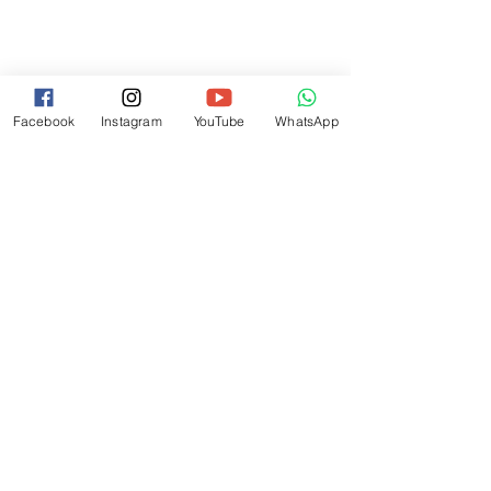
Depoimentos
Facebook
Instagram
YouTube
WhatsApp
Confira alguns relatos e opiniões
de quem já viajou conosco: