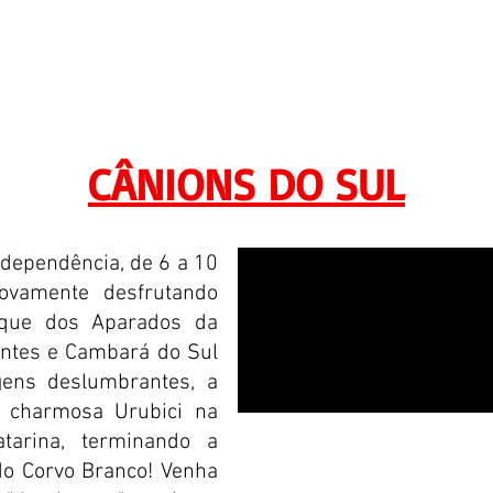
AGENDA
CONSULTORIA
INSTITUCIONAL
CONTATO
dições 4x4 e Turismo Off Road pelo Brasil e América do Sul
CÂNIONS DO SUL
ndependência, de 6 a 10
ovamente desfrutando
que dos Aparados da
ntes e Cambará do Sul
ens deslumbrantes, a
a charmosa Urubici na
tarina, terminando a
do Corvo Branco! Venha