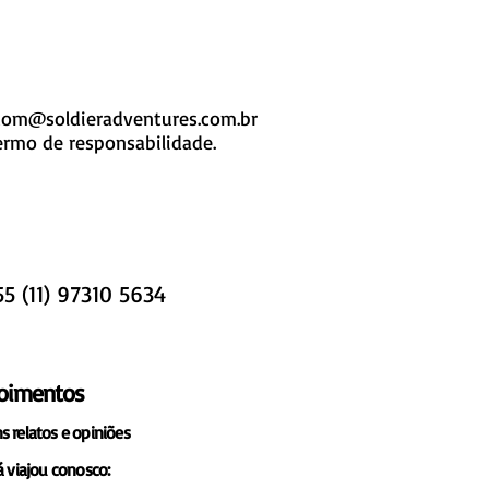
com@soldieradventures.com.br
rmo de responsabilidade.
55 (11) 97310 5634
oimentos
s relatos e opiniões
á viajou conosco: