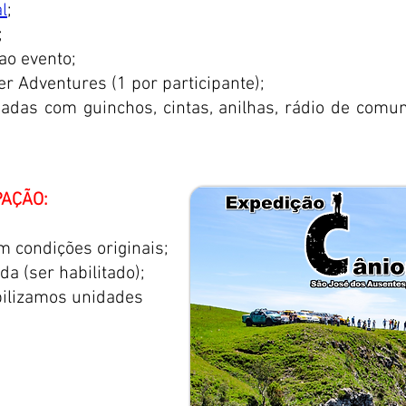
l
;
;
ao evento;
r Adventures (1 por participante);
padas com guinchos, cintas, anilhas, rádio de comu
PAÇÃO:
 condições originais;
da (ser habilitado);
bilizamos unidades