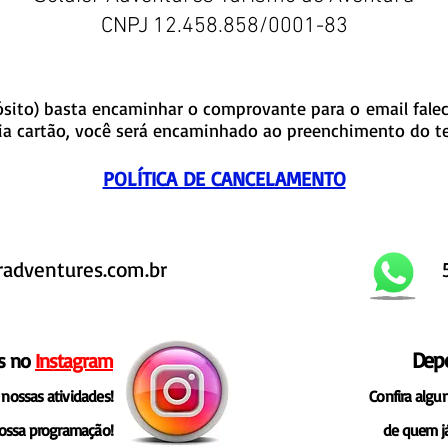
CNPJ 12.458.858/0001-83
pósito) basta encaminhar o comprovante para o email
fale
a cartão, você será encaminhado ao preenchimento do te
POLÍTICA DE CANCELAMENTO
radventures.com.br
Dep
s no
Instagram
nossas atividades!
Confira algun
nossa programação!
de quem j