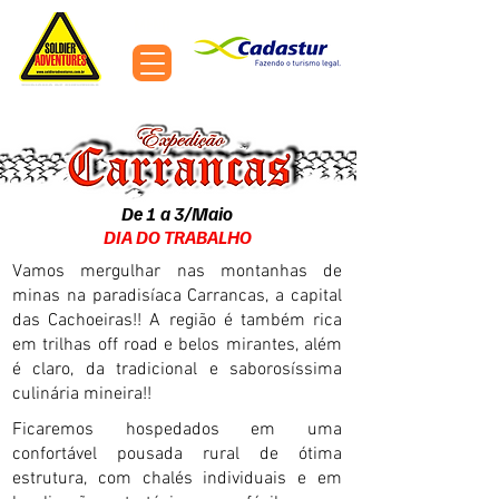
MENU
Expedições 4x4 e Turismo Off Road pelo Brasil e América do Sul
De 1 a 3/Maio
DIA DO TRABALHO
Vamos mergulhar nas montanhas de
minas na paradisíaca Carrancas, a capital
das Cachoeiras!!
A região é também rica
em trilhas off road e belos mirantes, além
é claro, da tradicional e saborosíssima
culinária mineira!!
Ficaremos hospedados em uma
confortável pousada rural de ótima
estrutura, com chalés individuais e em