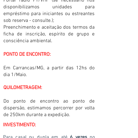
Portar rádio PY/VHF (se necessário nós
disponibilizamos
unidades para
empréstimo para iniciantes ou estreantes
sob reserva - consulte.);
Preenchimento e aceitação dos termos da
ficha de inscrição, espírito de grupo e
c
onsciência ambiental.
PONTO DE ENCONTRO:
Em Carrancas/MG, a partir das 12hs do
dia 1/Maio.
QUILOMETRAGEM:
Do ponto de encontro ao ponto de
dispersão, estimamos percorrer por volta
de 250km durante a expedição.
INVESTIMENTO:
Para casal ou dupla em até
6 vezes
no