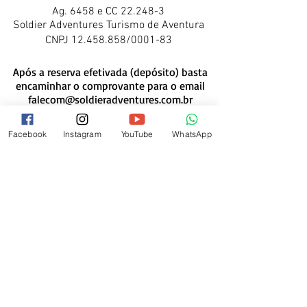
Ag. 6458 e CC 22.248-3
Soldier Adventures Turismo de Aventura
CNPJ
12.458.858
/0001-83
Após a reserva efetivada (depósito) basta
encaminhar o comprovante para o email
falecom@soldieradventures.com.br
No caso de pagamento via cartão, você
será encaminhado ao preenchimento do
Facebook
Instagram
YouTube
WhatsApp
termo de responsabilidade.
POLITICA DE CANCELAMENTO
falecom@soldieradventures.com.br
55 (11) 97310 5634
Siga-nos no
Instagram
As melhores imagens das nossas atividades!