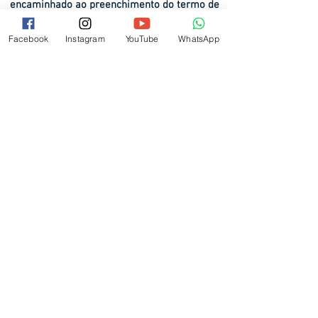
encaminhado ao preenchimento do termo de
inscrição.
Facebook
Instagram
YouTube
WhatsApp
POLÍTICA DE CANCELAMENTO
falecom@soldieradventures.com.br
55 (11) 97310 5634
Siga-nos no
Instagram
As melhores imagens das nossas atividades!
Fique por dentro da nossa programação!