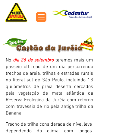
MENU
Expedições 4x4 e Turismo Off Road pelo Brasil e América do Sul
No
dia 26 de setembro
teremos mais um
passeio off road de um dia percorrendo
trechos de areia, trilhas e estradas rurais
no litoral sul de São Paulo, incluindo 18
quilômetros de praia deserta cercados
pela vegetação de mata atlântica da
Reserva Ecológica da Juréia com retorno
com travessia de rio pela antiga trilha da
Banana!
Trecho de trilha considerada de nível leve
dependendo do clima, com longos